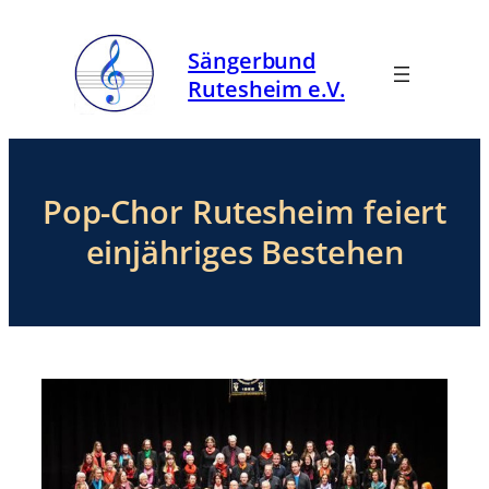
Zum
Inhalt
Sängerbund
springen
Rutesheim e.V.
Pop-Chor Rutesheim feiert
einjähriges Bestehen