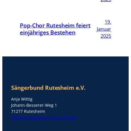
19.
Pop-Chor Rutesheim feiert
Januar
einjähriges Bestehen
2025
Sängerbund Rutesheim e.V.
Anja Wittig
Johann-Besserer-Weg 1
71277 Rutesheim
info@saengerbund-rutesheim.de